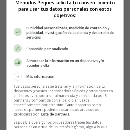
Menudos Peques solicita tu consentimiento
para usar tus datos personales con estos
objetivos:
Título original:
Sing 2
Publicidad personalizada, medición de contenido y
publicidad, investigación de audiencia y desarrollo de
servicios
Dirección: Garth Jennings
Contenido personalizado
Actores: Matthew McConaughey, Reese Witherspoon,
Almacenar la información en un dispositivo y/o
Scarlett Johansson, Taron Egerton, Tori Kelly, Nick
acceder a ella
Kroll, Bobby Cannavale, Halsey, Pharrell Williams, Nick
Offerman, Letitia Wright, Eric André, Chelsea Peretti,
Más información
Bono
Tus datos personales se tratarán y la información de tu
dispositivo (cookies, identificadores únicos y otros datos en
el dispositivo) podrá ser almacenada y consultada por 3
Nacionalidad: USA
partners y compartida con ellos, o bien usada
específicamente por este sitio. Tanto nosotros como
nuestros partners podemos usar datos precisos de
Año: 2021
geolocalización.
Lista de partners
.
Es posible que algunos proveedores traten tus datos
Fecha de estreno: 22-12-2021
personales en virtud de un interés legítimo, algo a lo que