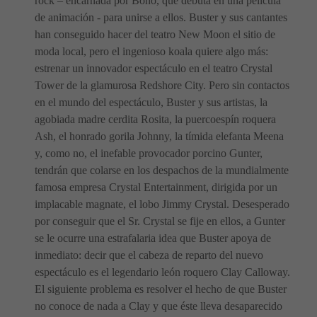
rock – encarnada por Bono, que debuta en una película
de animación - para unirse a ellos. Buster y sus cantantes
han conseguido hacer del teatro New Moon el sitio de
moda local, pero el ingenioso koala quiere algo más:
estrenar un innovador espectáculo en el teatro Crystal
Tower de la glamurosa Redshore City. Pero sin contactos
en el mundo del espectáculo, Buster y sus artistas, la
agobiada madre cerdita Rosita, la puercoespín roquera
Ash, el honrado gorila Johnny, la tímida elefanta Meena
y, como no, el inefable provocador porcino Gunter,
tendrán que colarse en los despachos de la mundialmente
famosa empresa Crystal Entertainment, dirigida por un
implacable magnate, el lobo Jimmy Crystal. Desesperado
por conseguir que el Sr. Crystal se fije en ellos, a Gunter
se le ocurre una estrafalaria idea que Buster apoya de
inmediato: decir que el cabeza de reparto del nuevo
espectáculo es el legendario león roquero Clay Calloway.
El siguiente problema es resolver el hecho de que Buster
no conoce de nada a Clay y que éste lleva desaparecido