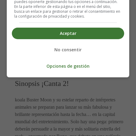
puedes oponerte gestionando tus opciones a continuación.
En la parte inferior de esta página o en el menú del sitio,
Género:
Animación, Comedia, Musical
busca un enlace para gestionar o retirar el consentimiento en
la configuración de privacidad y cookies.
Guión: Garth Jennings
Aceptar
Música:
No consentir
Duración: 112 minutos
Opciones de gestión
Distribuidora: Universal Pictures
Sinopsis ¡Canta 2!
koala Buster Moon y su estelar reparto de intérpretes
animales se preparan para lanzar su más fabulosa y
brillante representación hasta la fecha… en la capital
mundial del entretenimiento. Solo hay una pega: primero
deberán persuadir a la mayor y más solitaria estrella del