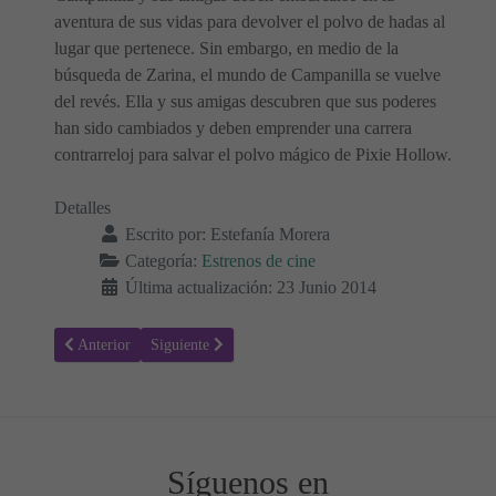
aventura de sus vidas para devolver el polvo de hadas al
lugar que pertenece. Sin embargo, en medio de la
búsqueda de Zarina, el mundo de Campanilla se vuelve
del revés. Ella y sus amigas descubren que sus poderes
han sido cambiados y deben emprender una carrera
contrarreloj para salvar el polvo mágico de Pixie Hollow.
Detalles
Escrito por:
Estefanía Morera
Categoría:
Estrenos de cine
Última actualización: 23 Junio 2014
Artículo anterior: Mil maneras de morder el polvo
Artículo siguiente: Juntos y revueltos
Anterior
Siguiente
Síguenos en