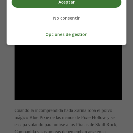
Aceptar
Año: 2014
Fecha de estreno: 27-06-2014
No consentir
Duración: 78 minutos
Género: Animación
Opciones de gestión
Cuando la incomprendida hada Zarina roba el polvo
mágico Blue Pixie de las manos de Pixie Hollow y se
escapa volando para unirse a los Piratas de Skull Rock,
Campanilla y sus amigas deben embarcarse en la