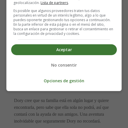
película Buscando a Dory
geolocalización.
Lista de partners
.
Es posible que algunos proveedores traten tus datos
personales en virtud de un interés legítimo, algo a lo que
Dirección:
Andrew Stanton y Angus MacLane
puedes oponerte gestionando tus opciones a continuación.
En la parte inferior de esta página o en el menú del sitio,
Nacionalidades: USA
busca un enlace para gestionar o retirar el consentimiento en
Año: 2016
la configuración de privacidad y cookies.
Fecha de estreno: 22-06-2016
Género:
Animación
Aceptar
Voces versión original: Ellen DeGeneres, Albert Brooks,
Diane Keaton, Eugene Levy, Idris Elba, Ty Burrell, y
No consentir
Kaitlin Olson
Doblaje: Anabel Alonso, José Luis Gil y Javier
Gurruchaga entre otros
Opciones de gestión
Guion: Victoria Strouse y Andrew Stanton
Dory cree que su familia está en algún lugar y quiere
encontrarla, pero sabe que ella sola no podrá, así que
contará con la ayuda de sus amigos. Una aventura
inolvidable que seguramente Dory no recordará.