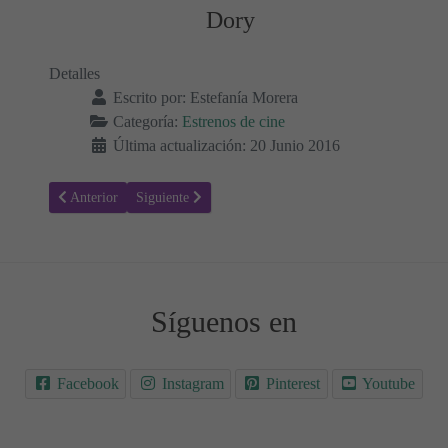
Dory
Detalles
Escrito por:
Estefanía Morera
Categoría:
Estrenos de cine
Última actualización: 20 Junio 2016
Artículo anterior: Malditos vecinos 2 - Sinopsis y Trailer - Estrenos
Artículo siguiente: Dioses de Egipto - Sinopsis y Trail
Anterior
Siguiente
Síguenos en
Facebook
Instagram
Pinterest
Youtube