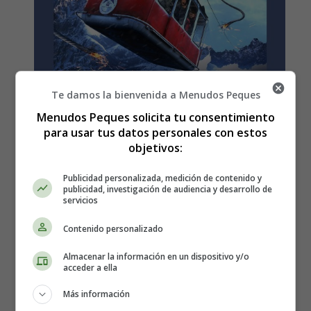
Te damos la bienvenida a Menudos Peques
Menudos Peques solicita tu consentimiento
para usar tus datos personales con estos
Estreno en España de la
objetivos:
película, Break, pánico en las
Publicidad personalizada, medición de contenido y
publicidad, investigación de audiencia y desarrollo de
servicios
alturas (2019) - Sinopsis y
Contenido personalizado
tráiler
Almacenar la información en un dispositivo y/o
acceder a ella
Más información