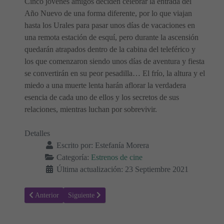
Cinco jóvenes amigos deciden celebrar la entrada del
Año Nuevo de una forma diferente, por lo que viajan
hasta los Urales para pasar unos días de vacaciones en
una remota estación de esquí, pero durante la ascensión
quedarán atrapados dentro de la cabina del teleférico y
los que comenzaron siendo unos días de aventura y fiesta
se convertirán en su peor pesadilla… El frío, la altura y el
miedo a una muerte lenta harán aflorar la verdadera
esencia de cada uno de ellos y los secretos de sus
relaciones, mientras luchan por sobrevivir.
Detalles
Escrito por:
Estefanía Morera
Categoría:
Estrenos de cine
Última actualización: 23 Septiembre 2021
Artículo anterior: Bella y el circo mágico - Sinopsis y Trailer
Artículo siguiente: No respires 2 - Sinopsis y Trailer
Anterior
Siguiente