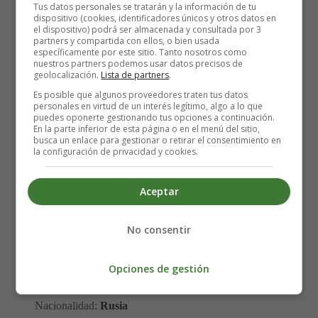
Tus datos personales se tratarán y la información de tu
dispositivo (cookies, identificadores únicos y otros datos en
el dispositivo) podrá ser almacenada y consultada por 3
partners y compartida con ellos, o bien usada
específicamente por este sitio. Tanto nosotros como
nuestros partners podemos usar datos precisos de
geolocalización.
Lista de partners
.
Es posible que algunos proveedores traten tus datos
personales en virtud de un interés legítimo, algo a lo que
puedes oponerte gestionando tus opciones a continuación.
En la parte inferior de esta página o en el menú del sitio,
Título original: Otryv
busca un enlace para gestionar o retirar el consentimiento en
la configuración de privacidad y cookies.
Dirección: Tigran Sahakyan
Aceptar
Actores: Irina Antonenko, Anastasiya Grachyova,
Vladimir Gusev, Denis Kosyakov, Andrey Nazimov,
No consentir
Aleksandr Nikitchenko, Ingrid Olerinskaya, Angelina
Pikovskaya, Viktoriya Pyatakina, Kseniya Shumeyko,
Opciones de gestión
Sergey Todorov, Marina Vasilenko, Elena Vetrova
Nacionalidad:
Rusia