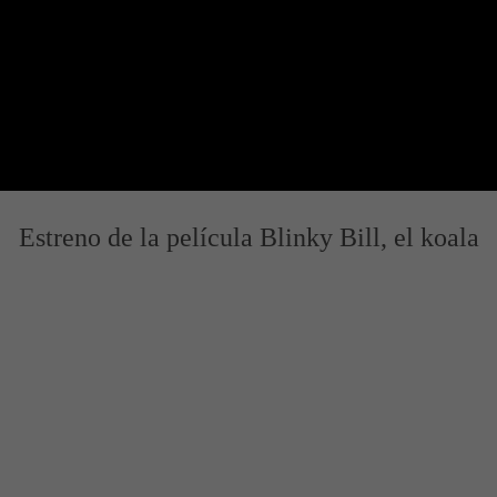
Estreno de la película Blinky Bill, el koala
 y Trailer
s y Trailer - Estrenos de Cine