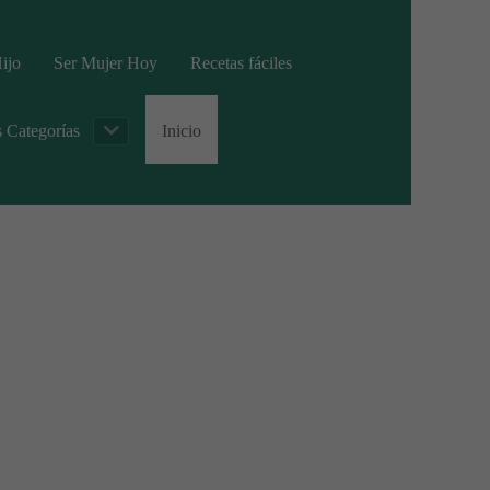
ijo
Ser Mujer Hoy
Recetas fáciles
s Categorías
Inicio