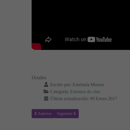
Detalles
Escrito por:
Estefanía Morera
Categoría:
Estrenos de cine
Última actualización: 09 Enero 2017
Artículo anterior: Orm en el reino de las nieves - Sinopsis
Artículo siguiente: Monster Trucks - Sinopsi
Anterior
Siguiente