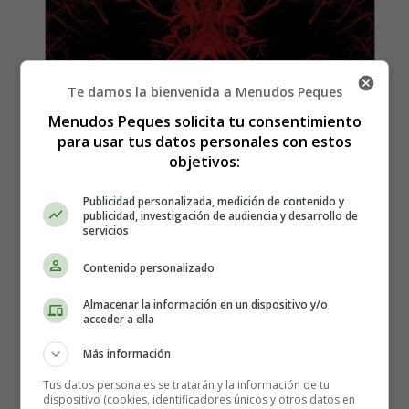
Te damos la bienvenida a Menudos Peques
Menudos Peques solicita tu consentimiento
para usar tus datos personales con estos
objetivos:
Publicidad personalizada, medición de contenido y
publicidad, investigación de audiencia y desarrollo de
servicios
Contenido personalizado
Estreno en España de la
Almacenar la información en un dispositivo y/o
acceder a ella
película Blair Witch
Más información
Tus datos personales se tratarán y la información de tu
Dirección:
Adam Wingard
dispositivo (cookies, identificadores únicos y otros datos en