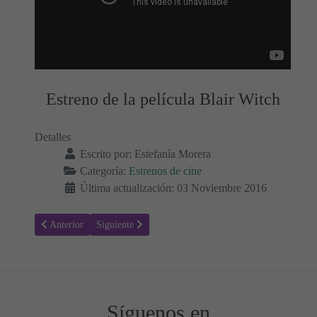
Estreno de la película Blair Witch
Detalles
Escrito por:
Estefanía Morera
Categoría:
Estrenos de cine
Última actualización: 03 Noviembre 2016
Artículo anterior: Animales fantásticos y dónde encontrarlos - Estre
Artículo siguiente: Ouija: El origen del mal - Sinopsis 
Anterior
Siguiente
Síguenos en