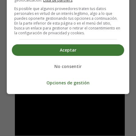
geolocalización.
Lista de partners
.
Dirección:
Michael Mann
Es posible que algunos proveedores traten tus datos
Reparto:
Chris Hemsworth, Viola Davis, Ritchie
personales en virtud de un interés legítimo, algo a lo que
Coster,
William Mapother, Tang Wei y Wang Leehom
puedes oponerte gestionando tus opciones a continuación.
En la parte inferior de esta página o en el menú del sitio,
Nacionalidades: USA
busca un enlace para gestionar o retirar el consentimiento en
Año: 2015
la configuración de privacidad y cookies.
Fecha de estreno: 30-01-2015
Género:
Thriller
Aceptar
Guión: Morgan Davis Foehl y Michael Mann
Fotografía: Stuart Dryburgh
No consentir
Opciones de gestión