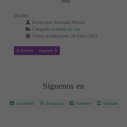
red
Detalles
Escrito por:
Estefanía Morera
Categoría:
Estrenos de cine
Última actualización: 28 Enero 2015
Artículo anterior: Bob Esponja: Un héroe fuera del agua
Artículo siguiente: Project Almanac - Estrenos de Cine
Anterior
Siguiente
Síguenos en
Facebook
Instagram
Pinterest
Youtube