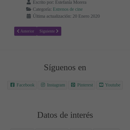
Escrito por:
Estefanía Morera
Categoría:
Estrenos de cine
Última actualización: 20 Enero 2020
Artículo anterior: Volando juntos - Sinopsis y Trailer
Artículo siguiente: Cerca del horizonte - Sinopsis y Tra
Anterior
Siguiente
Síguenos en
Facebook
Instagram
Pinterest
Youtube
Datos de interés