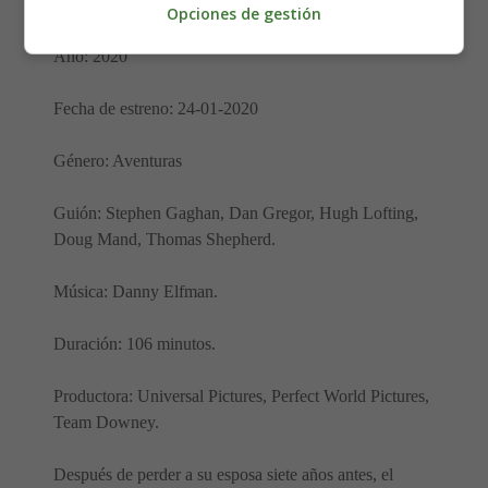
Nacionalidad: EE.UU.
Opciones de gestión
Año: 2020
Fecha de estreno: 24-01-2020
Género: Aventuras
Guión: Stephen Gaghan, Dan Gregor, Hugh Lofting,
Doug Mand, Thomas Shepherd.
Música: Danny Elfman.
Duración: 106 minutos.
Productora: Universal Pictures, Perfect World Pictures,
Team Downey.
Después de perder a su esposa siete años antes, el