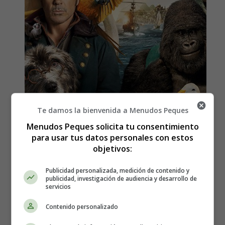
Te damos la bienvenida a Menudos Peques
Menudos Peques solicita tu consentimiento
para usar tus datos personales con estos
objetivos:
Estreno en España de la
Publicidad personalizada, medición de contenido y
publicidad, investigación de audiencia y desarrollo de
película, Las aventuras del
servicios
doctor Dolittle - Sinopsis y
Contenido personalizado