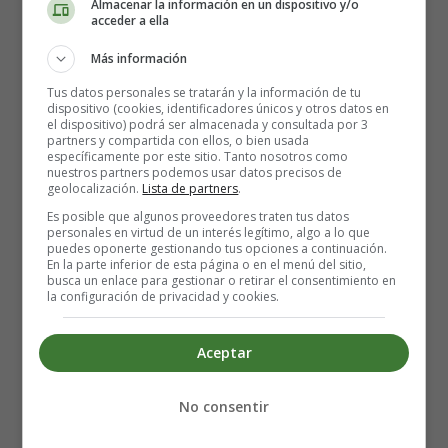
Almacenar la información en un dispositivo y/o
tráiler
acceder a ella
Más información
Tus datos personales se tratarán y la información de tu
dispositivo (cookies, identificadores únicos y otros datos en
el dispositivo) podrá ser almacenada y consultada por 3
partners y compartida con ellos, o bien usada
específicamente por este sitio. Tanto nosotros como
nuestros partners podemos usar datos precisos de
geolocalización.
Lista de partners
.
Es posible que algunos proveedores traten tus datos
personales en virtud de un interés legítimo, algo a lo que
puedes oponerte gestionando tus opciones a continuación.
En la parte inferior de esta página o en el menú del sitio,
busca un enlace para gestionar o retirar el consentimiento en
la configuración de privacidad y cookies.
Dirección: Stephen Gaghan.
Aceptar
Actores: Robert Downey Jr., Antonio Banderas, Michael
Sheen, Jim Broadbent, Emma Thompson, Rami Malek y
Octavia Spencer.
No consentir