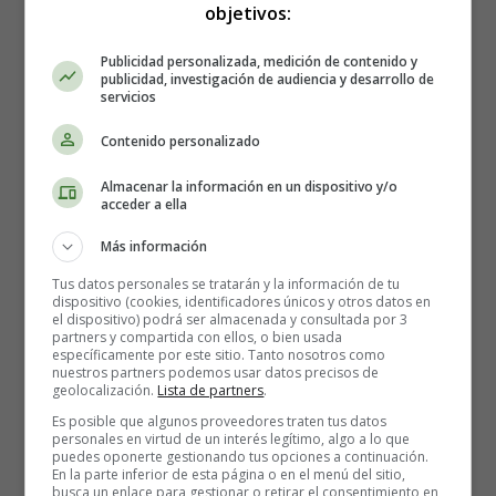
objetivos:
Publicidad personalizada, medición de contenido y
publicidad, investigación de audiencia y desarrollo de
servicios
Contenido personalizado
Almacenar la información en un dispositivo y/o
acceder a ella
Más información
Tus datos personales se tratarán y la información de tu
dispositivo (cookies, identificadores únicos y otros datos en
el dispositivo) podrá ser almacenada y consultada por 3
Dirección:
Shawn Levy
partners y compartida con ellos, o bien usada
específicamente por este sitio. Tanto nosotros como
Reparto:
Jason Bateman, Tina Fey, Adam Driver,
nuestros partners podemos usar datos precisos de
Rose Byrne, Kathryn Hahn, Connie Britton,
geolocalización.
Lista de partners
.
Timothy Olyphant, Dax Shepard, Jane Fonda, Corey
Es posible que algunos proveedores traten tus datos
personales en virtud de un interés legítimo, algo a lo que
Stoll y Abigail Spencer
puedes oponerte gestionando tus opciones a continuación.
Nacionalidades: USA
En la parte inferior de esta página o en el menú del sitio,
busca un enlace para gestionar o retirar el consentimiento en
Año: 2014