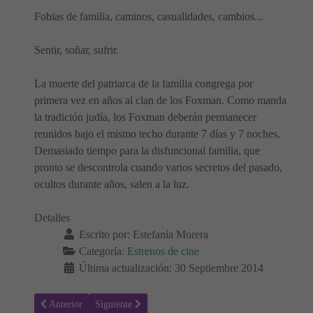
Fobias de familia, caminos, casualidades, cambios...
Sentir, soñar, sufrir.
La muerte del patriarca de la familia congrega por
primera vez en años al clan de los Foxman. Como manda
la tradición judía, los Foxman deberán permanecer
reunidos bajo el mismo techo durante 7 días y 7 noches.
Demasiado tiempo para la disfuncional familia, que
pronto se descontrola cuando varios secretos del pasado,
ocultos durante años, salen a la luz.
Detalles
Escrito por:
Estefanía Morera
Categoría:
Estrenos de cine
Última actualización: 30 Septiembre 2014
Artículo anterior: La buena mentira
Artículo siguiente: Joe
Anterior
Siguiente