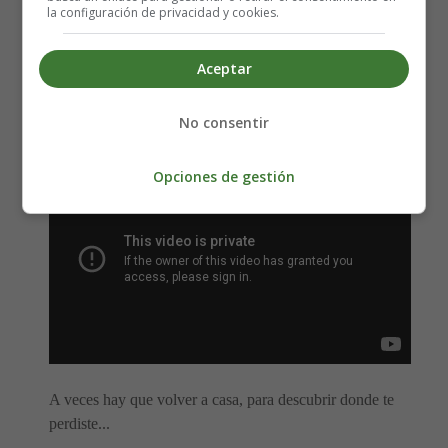
la configuración de privacidad y cookies.
Fecha de estreno: 03-10-2014
Duración: 103 minutos
Aceptar
Género:
Comedia
Guión: Jonathan Tropper
Música: Michael Giacchino
No consentir
Opciones de gestión
A veces hay que volver a casa, para descubrir donde te
perdiste...