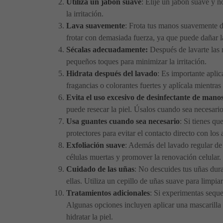
Utiliza un jabón suave
: Elije un jabón suave y n
la irritación.
Lava suavemente
: Frota tus manos suavemente d
frotar con demasiada fuerza, ya que puede dañar la
Sécalas adecuadamente:
Después de lavarte las m
pequeños toques para minimizar la irritación.
Hidrata después del lavado
: Es importante aplic
fragancias o colorantes fuertes y aplícala mientr
Evita el uso excesivo de desinfectante de mano
puede resecar la piel. Úsalos cuando sea necesario
Usa guantes cuando sea necesario
: Si tienes qu
protectores para evitar el contacto directo con los a
Exfoliación suave
: Además del lavado regular de 
células muertas y promover la renovación celular. S
Cuidado de las uñas
: No descuides tus uñas dura
ellas. Utiliza un cepillo de uñas suave para limpi
Tratamientos adicionales
: Si experimentas seque
Algunas opciones incluyen aplicar una mascarilla h
hidratar la piel.