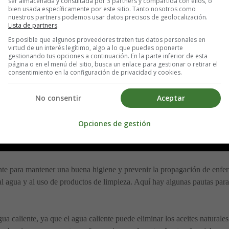
ser almacenada y consultada por 3 partners y compartida con ellos, o
bien usada específicamente por este sitio. Tanto nosotros como
nuestros partners podemos usar datos precisos de geolocalización.
Lista de partners
.
Es posible que algunos proveedores traten tus datos personales en
virtud de un interés legítimo, algo a lo que puedes oponerte
gestionando tus opciones a continuación. En la parte inferior de esta
página o en el menú del sitio, busca un enlace para gestionar o retirar el
consentimiento en la configuración de privacidad y cookies.
No consentir
Aceptar
Opciones de gestión
nte para mantener una buena higiene y prevenir la propagación de enfe
 al agua y al uso de productos de limpieza. Aquí hay algunas pautas para
gua caliente, ya que el agua caliente puede eliminar los aceites naturale