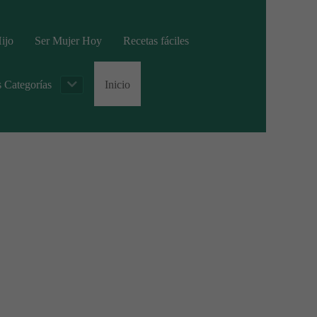
ijo
Ser Mujer Hoy
Recetas fáciles
s Categorías
Inicio