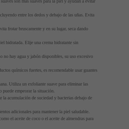
 suaves son más suaves para la piel y ayudan a evitar
cluyendo entre los dedos y debajo de las uñas. Evita
vita frotar bruscamente y en su lugar, seca dando
el hidratada. Elije una crema hidratante sin
ndo no hay agua y jabón disponibles, su uso excesivo
roductos químicos fuertes, es recomendable usar guantes
na. Utiliza un exfoliante suave para eliminar las
sto puede empeorar la situación.
ar la acumulación de suciedad y bacterias debajo de
ientos adicionales para mantener la piel saludable.
como el aceite de coco o el aceite de almendras para