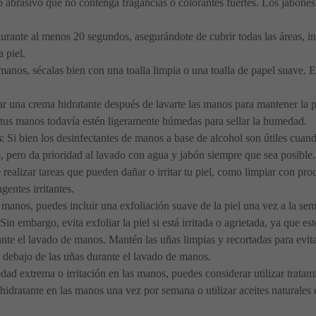
o abrasivo que no contenga fragancias o colorantes fuertes. Los jabones
urante al menos 20 segundos, asegurándote de cubrir todas las áreas, in
 piel.
anos, sécalas bien con una toalla limpia o una toalla de papel suave. E
ar una crema hidratante después de lavarte las manos para mantener la pi
as tus manos todavía estén ligeramente húmedas para sellar la humedad.
s
: Si bien los desinfectantes de manos a base de alcohol son útiles cua
, pero da prioridad al lavado con agua y jabón siempre que sea posible.
e realizar tareas que pueden dañar o irritar tu piel, como limpiar con p
gentes irritantes.
manos, puedes incluir una exfoliación suave de la piel una vez a la sema
in embargo, evita exfoliar la piel si está irritada o agrietada, ya que e
nte el lavado de manos. Mantén las uñas limpias y recortadas para evit
ar debajo de las uñas durante el lavado de manos.
dad extrema o irritación en las manos, puedes considerar utilizar tratam
idratante en las manos una vez por semana o utilizar aceites naturales 