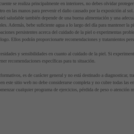
uente se realiza principalmente en interiores, no debes olvidar proteger
ctro en las manos para prevenir el daño causado por la exposición al sol.
piel saludable también depende de una buena alimentación y una adecua
bles. Además, bebe suficiente agua a lo largo del día para mantener la p
aciones persistentes acerca del cuidado de la piel o experimentas prob
logo. Ellos podrán proporcionarte recomendaciones y tratamientos pers
idades y sensibilidades en cuanto al cuidado de la piel. Si experimenta
ner recomendaciones específicas para tu situación.
nformativos, es de carácter general y no está destinado a diagnosticar, t
en este sitio web no debe considerarse completa y no cubre todas las en
menzar cualquier programa de ejercicios, pérdida de peso o atención méd