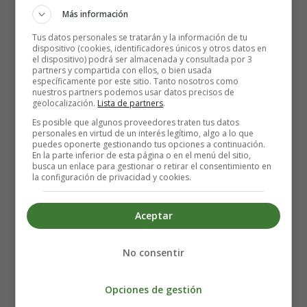
piramidal (puente nasal), contorno de los ojos y entre las
Más información
aletas de la nariz y la comisura de los labios. Todo esto
Tus datos personales se tratarán y la información de tu
acompañado de flacidez muscular. Una vez se asientan
dispositivo (cookies, identificadores únicos y otros datos en
las arrugas es más difícil hacerlas desaparecer, por eso es
el dispositivo) podrá ser almacenada y consultada por 3
partners y compartida con ellos, o bien usada
tan importante el cuidado y mantenimiento diario.
específicamente por este sitio. Tanto nosotros como
nuestros partners podemos usar datos precisos de
geolocalización.
Lista de partners
.
¿Sabes cuál es tu tipo de piel?
Es posible que algunos proveedores traten tus datos
personales en virtud de un interés legítimo, algo a lo que
Piel grasa: causada por la mayor actividad de las
puedes oponerte gestionando tus opciones a continuación.
En la parte inferior de esta página o en el menú del sitio,
glándulas sebáceas. Las personas con piel grasa
busca un enlace para gestionar o retirar el consentimiento en
tienen los poros grandes y abiertos. Son propensas al
la configuración de privacidad y cookies.
acné y suelen tardar más en desarrollar las arrugas.
Piel seca: causada por una menor actividad de las
Aceptar
glándulas sebáceas, condiciones ambientales o por
envejecimiento. Se irrita con facilidad. Con el paso
No consentir
del tiempo se vuelve más seca y además las arrugas
aparecen más rápidamente.
Opciones de gestión
Piel normal: Es suave y de textura fina. Suele irse
resecando con el envejecimiento y por factores