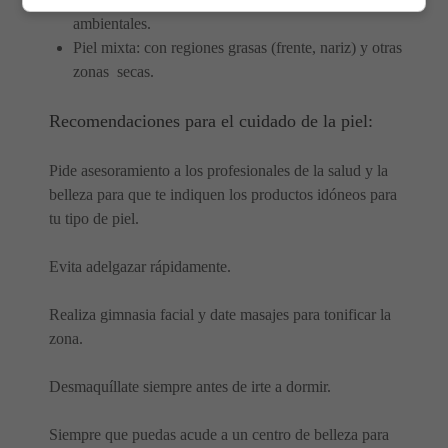
ambientales.
Piel mixta: con regiones grasas (frente, nariz) y otras
zonas secas.
Recomendaciones para el cuidado de la piel:
Pide asesoramiento a los profesionales de la salud y la
belleza para que te indiquen los productos idóneos para
tu tipo de piel.
Evita adelgazar rápidamente.
Realiza gimnasia facial y date masajes para tonificar la
zona.
Desmaquíllate siempre antes de irte a dormir.
Siempre que puedas acude a un centro de belleza para