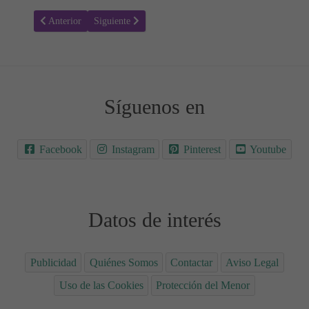
Artículo anterior: Chocolaterapia - Beneficios del Cacao para la Piel
Artículo siguiente: Cómo hacer tus propios cosméticos 
Anterior
Siguiente
Síguenos en
Facebook
Instagram
Pinterest
Youtube
Datos de interés
Publicidad
Quiénes Somos
Contactar
Aviso Legal
Uso de las Cookies
Protección del Menor