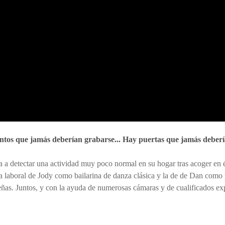
ntos que jamás deberían grabarse... Hay puertas que jamás deberí
 detectar una actividad muy poco normal en su hogar tras acoger en él
a laboral de Jody como bailarina de danza clásica y la de de Dan como 
ñas. Juntos, y con la ayuda de numerosas cámaras y de cualificados exp