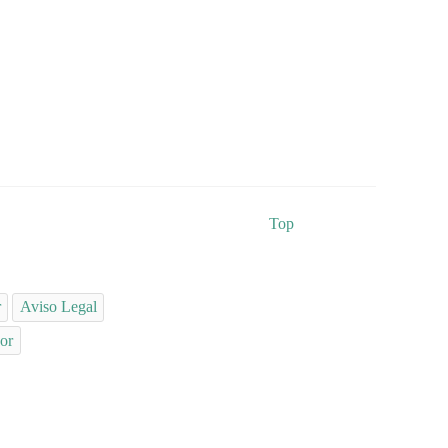
Top
r
Aviso Legal
or