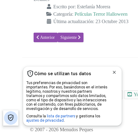
Escrito por:
Estefanía Morera
Categoría:
Películas Terror Halloween
Última actualización: 23 Octubre 2013
Artículo anterior: The Purge. La noche de las bestias
Artículo siguiente: Memorias de un zombie 
Anterior
Siguiente
Síguenos en
Facebook
Instagram
Pinterest
Y
© 2007 - 2026 Menudos Peques