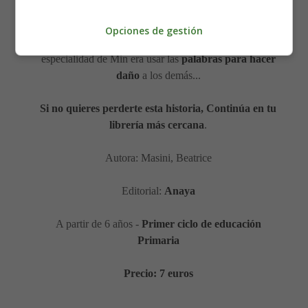
malhumor y sus malos gestos.
Opciones de gestión
La
violencia
de sus acciones no era física, no: la
especialidad de Min era usar las
palabras para hacer
daño
a los demás...
Si no quieres perderte esta historia, Continúa en tu
librería más cercana
.
Autora: Masini, Beatrice
Editorial:
Anaya
A partir de 6 años -
Primer ciclo de educación
Primaria
Precio: 7 euros