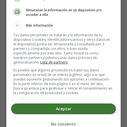
Almacenar la información en un dispositivo y/o
acceder a ella
Más información
Tus datos personales se tratarán y la información de tu
dispositivo (cookies, identificadores únicos y otros datos en
el dispositivo) podrá ser almacenada y consultada por 3
partners y compartida con ellos, o bien usada
De la
Colección Guapas, listas y valientes
. Obra creada
específicamente por este sitio. Tanto nosotros como
para que las niñas y niños
aprendan el valor de la
nuestros partners podemos usar datos precisos de
geolocalización.
Lista de partners
.
lealtad, la autoestima y el respeto por la diversidad
.
Es posible que algunos proveedores traten tus datos
personales en virtud de un interés legítimo, algo a lo que
El libro comienza así:
puedes oponerte gestionando tus opciones a continuación.
En la parte inferior de esta página o en el menú del sitio,
busca un enlace para gestionar o retirar el consentimiento en
En el País de los Peces de Jade, muy, muy lejos de aquí,
la configuración de privacidad y cookies.
vivía una niña que se llamaba Min. Era probablemente
la
niña más malvada
que había existido jamás sobre la faz
Aceptar
de la Tierra. Esto al menos era lo que pensaban sus
desafortunados
No consentir
compañeros de clase y juegos, que tenían que padecer su