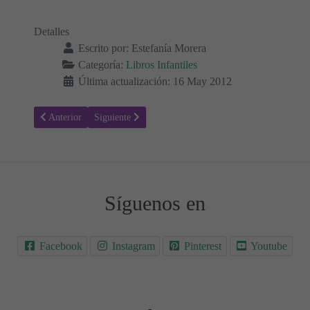
Detalles
Escrito por:
Estefanía Morera
Categoría:
Libros Infantiles
Última actualización: 16 May 2012
Artículo anterior: Cuando los Borregos no pueden Dormir
Artículo siguiente: ¡Yo pienso, yo soy! - Louise Hay
Anterior
Siguiente
Síguenos en
Facebook
Instagram
Pinterest
Youtube