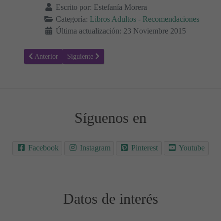
Escrito por:
Estefanía Morera
Categoría:
Libros Adultos - Recomendaciones
Última actualización: 23 Noviembre 2015
Artículo anterior: Los Niños de EGB. El Juego
Artículo siguiente: Regreso a los 80
Anterior
Siguiente
Síguenos en
Facebook
Instagram
Pinterest
Youtube
Datos de interés