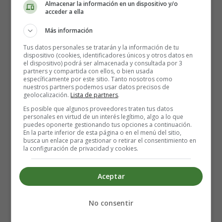
Wars: Consecuencias
Almacenar la información en un dispositivo y/o
acceder a ella
Más información
Título:
Star Wars: Consecuencias
Tus datos personales se tratarán y la información de tu
dispositivo (cookies, identificadores únicos y otros datos en
Autor:
Chuck Wendig
el dispositivo) podrá ser almacenada y consultada por 3
partners y compartida con ellos, o bien usada
específicamente por este sitio. Tanto nosotros como
Editorial
Planeta de Agostini
nuestros partners podemos usar datos precisos de
geolocalización.
Lista de partners
.
Colección: -
Es posible que algunos proveedores traten tus datos
personales en virtud de un interés legítimo, algo a lo que
puedes oponerte gestionando tus opciones a continuación.
464 páginas
En la parte inferior de esta página o en el menú del sitio,
busca un enlace para gestionar o retirar el consentimiento en
la configuración de privacidad y cookies.
Fecha de lanzamiento: 24 de noviembre de 2015
Formato: Papel
Aceptar
Precio recomendado: 22 euros
No consentir
El despertar de la fuerza, la guerra no ha terminado.