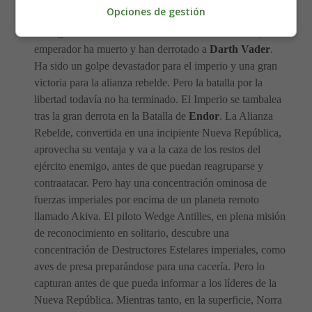
Opciones de gestión
La segunda
estrella de la muerte
ha sido destruida, el
emperador ha muerto y han derrotado a
Darth Vader
.
Ha sido un golpe devastador para el imperio y una gran
victoria para la alianza rebelde. Pero la batalla por la
libertad todavía no ha terminado. El Imperio se tambalea
tras la gran derrota en la Batalla de
Endor
. La Alianza
Rebelde, convertida en una incipiente Nueva República,
aprovecha su ventaja y va a la caza de los restos del
ejército enemigo, antes de que puedan reagruparse y
contraatacar. Pero hay una concentración ominosa de
fuerzas imperiales por encima de un planeta remoto
llamado Akiva. El piloto Wedge Antilles, en plena misión
de reconocimiento en solitario, descubre una
concentración de Destructores Estelares imperiales, como
aves de presa preparándose para una cacería. Pero lo
capturan antes de que pueda informar a los líderes de la
Nueva República. Mientras tanto, en la superficie, Norra