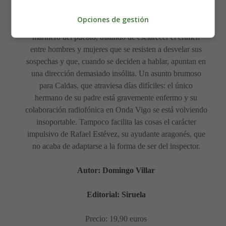
Sin testigos ni rastro de la embarcación del fallecido, el
Opciones de gestión
lacónico inspector Leo Caldas se sumerge en el ambiente
marinero del pueblo, tratando de esclarecer el crimen
entre hombres y mujeres que se resisten a desvelar sus
sospechas y que, cuando se deciden a hablar, apuntan en
una dirección demasiado insólita. Un asunto brumoso
para Caldas, que atraviesa días difíciles: el único
hermano de su padre está gravemente enfermo y su
colaboración radiofónica en Onda Vigo se está volviendo
insoportable. Tampoco facilita las cosas el carácter
impulsivo de Rafael Estévez, su ayudante aragonés, que
no acaba de adaptarse a la forma de ser del inspector.
Autor: Domingo Villar
Editorial: Siruela
Precio: 19,90 euros