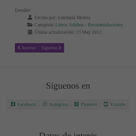
Detalles
Escrito por:
Estefanía Morera
Categoría:
Libros Adultos - Recomendaciones
Última actualización: 13 May 2012
Artículo anterior: El Libro de los Viajes Equivocados
Artículo siguiente: Viaje al Optimismo
Anterior
Siguiente
Síguenos en
Facebook
Instagram
Pinterest
Youtube
Datos de interés