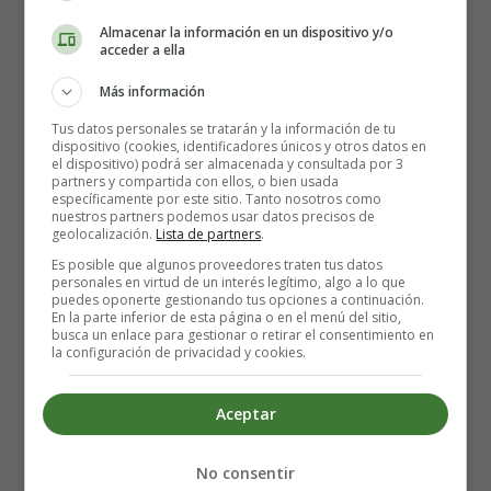
Almacenar la información en un dispositivo y/o
acceder a ella
Más información
Tus datos personales se tratarán y la información de tu
dispositivo (cookies, identificadores únicos y otros datos en
el dispositivo) podrá ser almacenada y consultada por 3
partners y compartida con ellos, o bien usada
específicamente por este sitio. Tanto nosotros como
nuestros partners podemos usar datos precisos de
geolocalización.
Lista de partners
.
Es posible que algunos proveedores traten tus datos
personales en virtud de un interés legítimo, algo a lo que
puedes oponerte gestionando tus opciones a continuación.
En la parte inferior de esta página o en el menú del sitio,
busca un enlace para gestionar o retirar el consentimiento en
la configuración de privacidad y cookies.
Una mañana, el cadáver de un marinero es arrastrado por
la marea hasta la orilla de una playa gallega. Si no tuviese
Aceptar
las manos atadas, Justo Castelo sería otro de los hijos del
mar que encontró su tumba entre las aguas mientras
faenaba.
No consentir