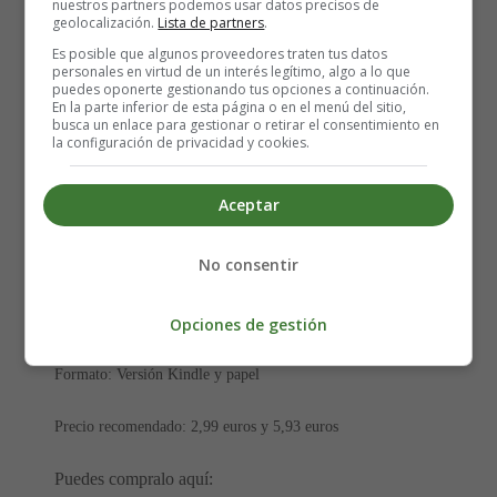
nuestros partners podemos usar datos precisos de
geolocalización.
Lista de partners
.
Es posible que algunos proveedores traten tus datos
Título: El Niño ante la Enfermedad
personales en virtud de un interés legítimo, algo a lo que
puedes oponerte gestionando tus opciones a continuación.
En la parte inferior de esta página o en el menú del sitio,
Autor: Bruno Nievas
busca un enlace para gestionar o retirar el consentimiento en
la configuración de privacidad y cookies.
Editorial:
Aceptar
Colección:
No consentir
112 páginas
Fecha de lanzamiento:
Opciones de gestión
Formato: Versión Kindle y papel
Precio recomendado: 2,99 euros y 5,93 euros
Puedes compralo aquí: