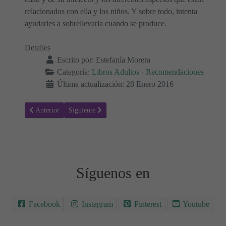
relacionados con ella y los niños. Y sobre todo, intenta
ayudarles a sobrellevarla cuando se produce.
Detalles
Escrito por:
Estefanía Morera
Categoría:
Libros Adultos - Recomendaciones
Última actualización: 28 Enero 2016
Artículo anterior: Guía de supervivencia para padres novatos
Artículo siguiente: Bésame Mucho: Cómo Criar a tus h
Anterior
Siguiente
Síguenos en
Facebook
Instagram
Pinterest
Youtube