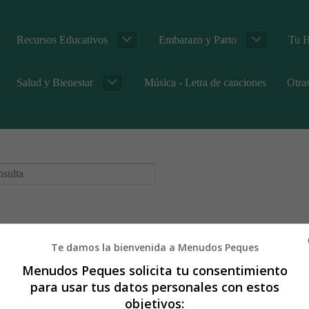
Recursos Educativos
Embarazo y Parto
Tu H
Salud y Bienestar
Música - Letra de canciones
Otra
Te damos la bienvenida a Menudos Peques
Menudos Peques solicita tu consentimiento
para usar tus datos personales con estos
objetivos: