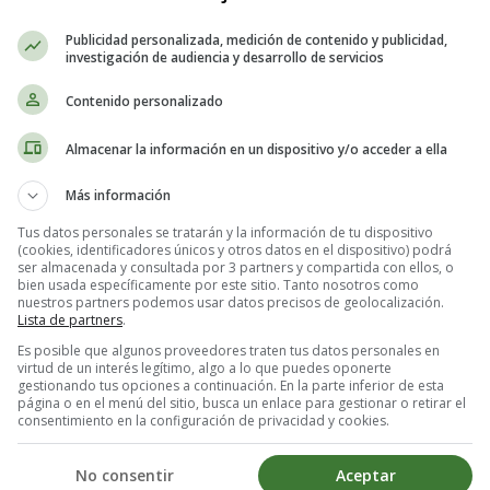
Publicidad personalizada, medición de contenido y publicidad,
investigación de audiencia y desarrollo de servicios
Contenido personalizado
Almacenar la información en un dispositivo y/o acceder a ella
Más información
ases y Citas, Refranes y Proberbios
Frases de Amor
Tus datos personales se tratarán y la información de tu dispositivo
(cookies, identificadores únicos y otros datos en el dispositivo) podrá
ser almacenada y consultada por 3 partners y compartida con ellos, o
bien usada específicamente por este sitio. Tanto nosotros como
nuestros partners podemos usar datos precisos de geolocalización.
Lista de partners
.
Es posible que algunos proveedores traten tus datos personales en
virtud de un interés legítimo, algo a lo que puedes oponerte
gestionando tus opciones a continuación. En la parte inferior de esta
página o en el menú del sitio, busca un enlace para gestionar o retirar el
a con las
frases de amor, romántica
consentimiento en la configuración de privacidad y cookies.
i@ o pareja.
No consentir
Aceptar