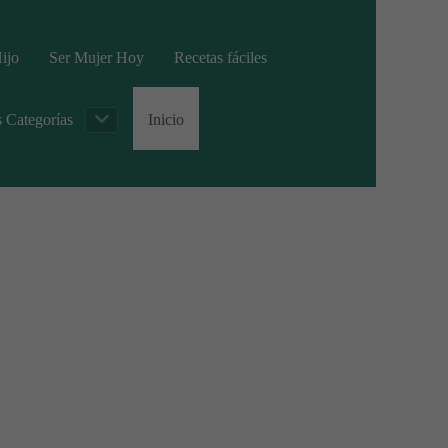
ijo
Ser Mujer Hoy
Recetas fáciles
s Categorías
Inicio