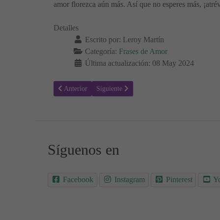
amor florezca aún más. Así que no esperes más, ¡atrév
Detalles
Escrito por:
Leroy Martín
Categoría:
Frases de Amor
Última actualización: 08 May 2024
Artículo anterior: Romance en Palabras: Frases Cortas qu
Artículo siguiente: Palabras que Enamoran: 
Anterior
Siguiente
Síguenos en
Facebook
Instagram
Pinterest
Y