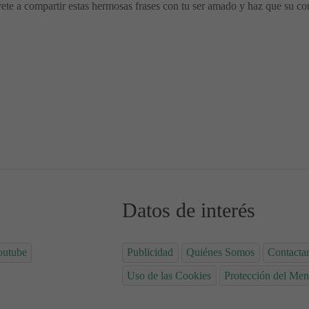
ete a compartir estas hermosas frases con tu ser amado y haz que su cor
e Despiertan Sentimientos 🧡
Frases Cortas para el Alma 🧡🧡🧡
Datos de interés
outube
Publicidad
Quiénes Somos
Contacta
Uso de las Cookies
Protección del Men