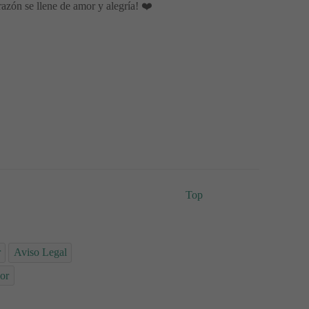
azón se llene de amor y alegría! ❤️
Top
r
Aviso Legal
or