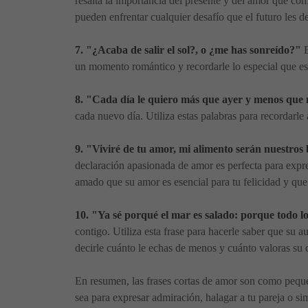
resalta la importancia del presente y del amor que comp
pueden enfrentar cualquier desafío que el futuro les d
7. "¿Acaba de salir el sol?, o ¿me has sonreído?"
E
un momento romántico y recordarle lo especial que es 
8. "Cada día le quiero más que ayer y menos qu
cada nuevo día. Utiliza estas palabras para recordarle
9. "Viviré de tu amor, mi alimento serán nuestros 
declaración apasionada de amor es perfecta para expres
amado que su amor es esencial para tu felicidad y qu
10. "Ya sé porqué el mar es salado: porque todo lo 
contigo. Utiliza esta frase para hacerle saber que su
decirle cuánto le echas de menos y cuánto valoras su
En resumen, las frases cortas de amor son como peque
sea para expresar admiración, halagar a tu pareja o si