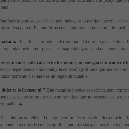
arten dos personas. Utiliza esta cita para recordarle a tu pareja que lo 
epare.
sta frase ingeniosa es perfecta para halagar a tu pareja y hacerle saber 
su sonrisa para ti. Es una forma encantadora de expresar tu admiración 
e mañana."
Esta frase, atribuida a Rosemonde Gérard, expresa la idea de
 a tu pareja que tu amor por ella es inagotable y que cada día encuentra
besos, mi aire cada caricia de tus manos, mi energía la mirada de t
ar la dependencia emocional y la conexión profunda que sientes con tu p
e cada momento a su lado es un regalo invaluable.
dulce te lo llevaste tú."
Esta metáfora poética es perfecta para expres
 ausencia se siente como un vacío en tu vida y que su presencia es lo 
 compañía. 🌊
ñas píldoras de felicidad que pueden fortalecer los vínculos emocional
mplemente recordarle cuánto significa para ti, estas palabras tienen el 