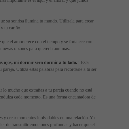
más importante es el aquí y el ahora, y que juntos
que su sonrisa ilumina tu mundo. Utilízala para crear
y tu cariño.
 que el amor crece con el tiempo y se fortalece con
s nuevas razones para quererla aún más.
us ojos, mi dormir será dormir a tu lado."
Esta
areja. Utiliza estas palabras para recordarle a tu ser
ar lo mucho que extrañas a tu pareja cuando no está
que endulza cada momento. Es una forma encantadora de
es y crear momentos inolvidables en una relación. Ya
poder de transmitir emociones profundas y hacer que el