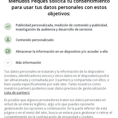
Menudos Peques solicita tu consentimiento
para usar tus datos personales con estos
objetivos:
Publicidad personalizada, medición de contenido y publicidad,
investigación de audiencia y desarrollo de servicios
Contenido personalizado
Almacenar la información en un dispositivo y/o acceder a ella
ases cortas de amor: un bálsamo para 
Más información
Tus datos personales se tratarán y la información de tu dispositivo
extraordinario para transmitir emociones profundas y fortalecer los vínc
(cookies, identificadores únicos y otros datos en el dispositivo) podrá
ar el día de tu ser amado y dejar una huella imborrable en su corazón. 
ser almacenada y consultada por 3 partners y compartida con ellos, o
bien usada específicamente por este sitio. Tanto nosotros como
de su significado y el contexto en el que pueden ser utilizadas. ¡Prepá
nuestros partners podemos usar datos precisos de geolocalización.
Lista de partners
.
Es posible que algunos proveedores traten tus datos personales en
ida."
Esta frase, atribuida a Alexandrea a Nicolás III, resume la intensi
virtud de un interés legítimo, algo a lo que puedes oponerte
gestionando tus opciones a continuación. En la parte inferior de esta
rir el corazón y entregarlo por completo a otra persona. Utiliza esta fr
página o en el menú del sitio, busca un enlace para gestionar o retirar el
consentimiento en la configuración de privacidad y cookies.